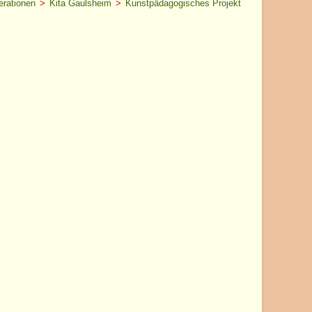
rationen
>
Kita Gaulsheim
>
Kunstpädagogisches Projekt