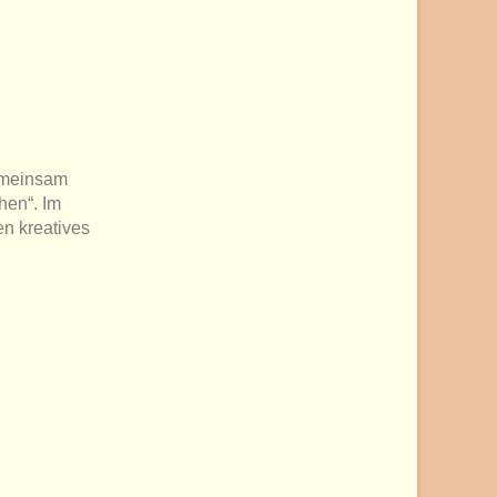
emeinsam
hen“. Im
en kreatives