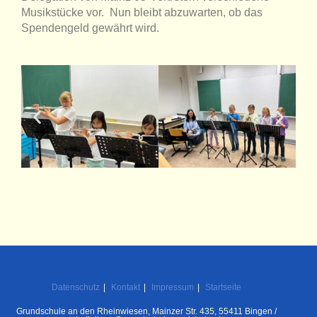
Musikstücke vor. Nun bleibt abzuwarten, ob das
Spendengeld gewährt wird.
Datenschutz
Kontakt
Impressum
Startseite
Grundschule an den Rheinwiesen, Mainzer Str. 435, 55411 Bingen /